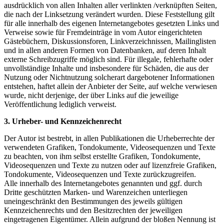
ausdrücklich von allen Inhalten aller verlinkten /verknüpften Seiten,
die nach der Linksetzung verändert wurden. Diese Feststellung gilt
für alle innerhalb des eigenen Internetangebotes gesetzten Links und
Verweise sowie für Fremdeinträge in vom Autor eingerichteten
Gästebüchern, Diskussionsforen, Linkverzeichnissen, Mailinglisten
und in allen anderen Formen von Datenbanken, auf deren Inhalt
externe Schreibzugriffe möglich sind. Für illegale, fehlerhafte oder
unvollständige Inhalte und insbesondere für Schäden, die aus der
Nutzung oder Nichtnutzung solcherart dargebotener Informationen
entstehen, haftet allein der Anbieter der Seite, auf welche verwiesen
wurde, nicht derjenige, der über Links auf die jeweilige
Veröffentlichung lediglich verweist.
3. Urheber- und Kennzeichenrecht
Der Autor ist bestrebt, in allen Publikationen die Urheberrechte der
verwendeten Grafiken, Tondokumente, Videosequenzen und Texte
zu beachten, von ihm selbst erstellte Grafiken, Tondokumente,
Videosequenzen und Texte zu nutzen oder auf lizenzfreie Grafiken,
Tondokumente, Videosequenzen und Texte zurückzugreifen.
Alle innerhalb des Internetangebotes genannten und ggf. durch
Dritte geschützten Marken- und Warenzeichen unterliegen
uneingeschränkt den Bestimmungen des jeweils gültigen
Kennzeichenrechts und den Besitzrechten der jeweiligen
eingetragenen Eigentümer. Allein aufgrund der bloßen Nennung ist